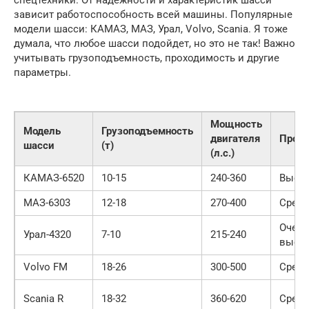
спецтехники. От надежности и характеристик шасси
зависит работоспособность всей машины. Популярные
модели шасси: КАМАЗ, МАЗ, Урал, Volvo, Scania. Я тоже
думала, что любое шасси подойдет, но это не так! Важно
учитывать грузоподъемность, проходимость и другие
параметры.
Мощность
Модель
Грузоподъемность
двигателя
Прохо
шасси
(т)
(л.с.)
КАМАЗ-6520
10-15
240-360
Высо
МАЗ-6303
12-18
270-400
Средн
Очень
Урал-4320
7-10
215-240
высо
Volvo FM
18-26
300-500
Средн
Scania R
18-32
360-620
Средн