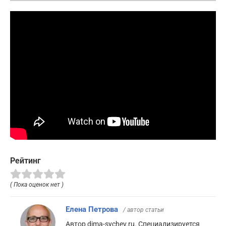
Рейтинг
( Пока оценок нет )
Елена Петрова
/ автор статьи
Автор dima-sychev.ru. Специализируется