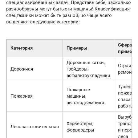
специализированных задач. Представь себе, насколько
разнообразны могут быть эти машины! Классификация
спецтехники может быть разной, но чаще всего
выделяют следующие категории:
Сфера
Категория
Примеры
примене
Дорожные катки,
Строител
Дорожная
грейдеры,
ремонт д
асфальтоукладчики
Тушение
Пожарные
пожаров
Пожарная
машины,
спасате
автоподъемники
работы
Вырубка,
Харвестеры,
транспо
Лесозаготовительная
форвардеры
и перера
леса