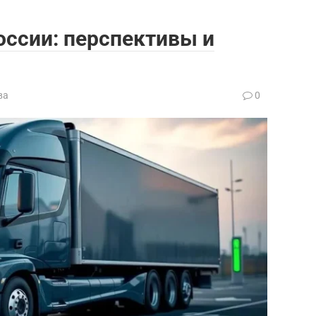
оссии: перспективы и
ва
0