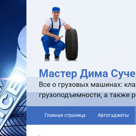
Перейти
к
контенту
Мастер Дима Суче
Все о грузовых машинах: кла
грузоподъемности, а также 
Главная страница
Автогаджеты