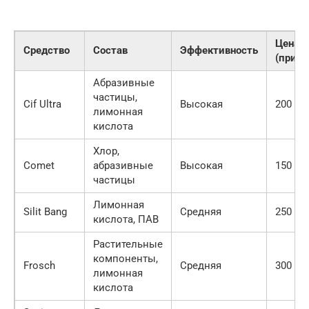
Цена
Средство
Состав
Эффективность
(приме
Абразивные
частицы,
Cif Ultra
Высокая
200 руб
лимонная
кислота
Хлор,
Comet
абразивные
Высокая
150 руб
частицы
Лимонная
Silit Bang
Средняя
250 руб
кислота, ПАВ
Растительные
компоненты,
Frosch
Средняя
300 руб
лимонная
кислота