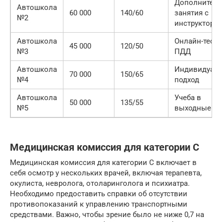
Дополнител
Автошкола
60 000
140/60
занятия с
№2
инструкторо
Автошкола
Онлайн-тест
45 000
120/50
№3
ПДД
Автошкола
Индивидуал
70 000
150/65
№4
подход
Автошкола
Учеба в
50 000
135/55
№5
выходные д
Медицинская комиссия для категории C
Медицинская комиссия для категории C включает в
себя осмотр у нескольких врачей, включая терапевта,
окулиста, невролога, отоларинголога и психиатра.
Необходимо предоставить справки об отсутствии
противопоказаний к управлению транспортными
средствами. Важно, чтобы зрение было не ниже 0,7 на