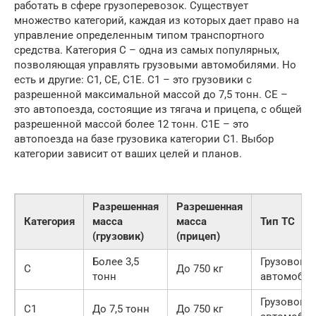
работать в сфере грузоперевозок. Существует
множество категорий, каждая из которых дает право на
управление определенным типом транспортного
средства. Категория C – одна из самых популярных,
позволяющая управлять грузовыми автомобилями. Но
есть и другие: C1, CE, C1E. C1 – это грузовики с
разрешенной максимальной массой до 7,5 тонн. CE –
это автопоезда, состоящие из тягача и прицепа, с общей
разрешенной массой более 12 тонн. C1E – это
автопоезда на базе грузовика категории C1. Выбор
категории зависит от ваших целей и планов.
Разрешенная
Разрешенная
Категория
масса
масса
Тип ТС
(грузовик)
(прицеп)
Более 3,5
Грузовой
C
До 750 кг
тонн
автомобил
Грузовой
C1
До 7,5 тонн
До 750 кг