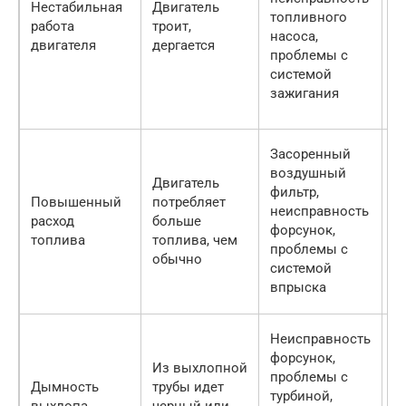
Нестабильная
Двигатель
топливного
з
работа
троит,
насоса,
т
двигателя
дергается
проблемы с
н
системой
п
зажигания
с
з
З
Засоренный
в
воздушный
Двигатель
ф
фильтр,
Повышенный
потребляет
о
неисправность
расход
больше
з
форсунок,
топлива
топлива, чем
ф
проблемы с
обычно
р
системой
с
впрыска
в
О
Неисправность
з
форсунок,
Из выхлопной
ф
проблемы с
Дымность
трубы идет
р
турбиной,