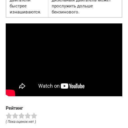
двигатели
дизельный двигатель может
быстрее
прослужить дольше
изнашиваются.
бензинового.
Рейтинг
( Пока оценок нет )