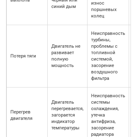
выхлопа
черный или
з
износ
синий дым
т
поршневых
р
колец
д
Р
Неисправность
з
турбины,
т
Двигатель не
проблемы с
р
развивает
топливной
Потеря тяги
т
полную
системой,
с
мощность
засорение
з
воздушного
в
фильтра
ф
Р
Неисправность
с
Двигатель
системы
о
перегревается,
охлаждения,
Перегрев
у
загорается
утечка
двигателя
у
индикатор
антифриза,
а
температуры
засорение
о
радиатора