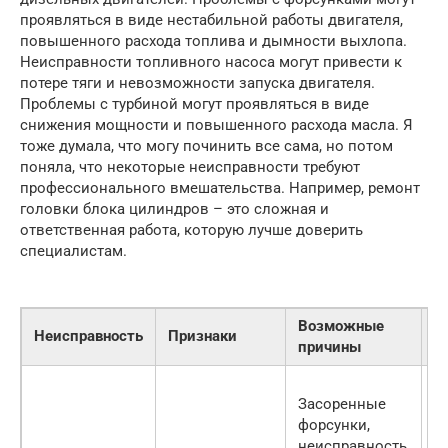
проявляться в виде нестабильной работы двигателя,
повышенного расхода топлива и дымности выхлопа.
Неисправности топливного насоса могут привести к
потере тяги и невозможности запуска двигателя.
Проблемы с турбиной могут проявляться в виде
снижения мощности и повышенного расхода масла. Я
тоже думала, что могу починить все сама, но потом
поняла, что некоторые неисправности требуют
профессионального вмешательства. Например, ремонт
головки блока цилиндров – это сложная и
ответственная работа, которую лучше доверить
специалистам.
Возможные
С
Неисправность
Признаки
причины
у
О
Засоренные
з
форсунки,
ф
неисправность
р