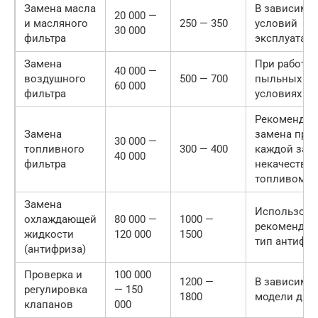
Замена масла
В зависимос
20 000 —
и масляного
250 — 350
условий
30 000
фильтра
эксплуатац
Замена
При работе 
40 000 —
воздушного
500 — 700
пыльных
60 000
фильтра
условиях – 
Рекомендуе
Замена
замена при
30 000 —
топливного
300 — 400
каждой зап
40 000
фильтра
некачестве
топливом
Замена
Использова
охлаждающей
80 000 —
1000 —
рекомендо
жидкости
120 000
1500
тип антифр
(антифриза)
Проверка и
100 000
1200 —
В зависимос
регулировка
— 150
1800
модели дви
клапанов
000