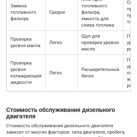
Соб
Замена
топливного
пре
топливного
Средне
фильтра,
при 
фильтра
емкость для
топ
слива топлива
Щуп для
Про
Проверка
Легко
проверки уровня
уров
уровня масла
масла
регу
Про
Проверка
уро
уровня
Расширительный
Легко
охл
охлаждающей
бачок
жид
жидкости
регу
Стоимость обслуживания дизельного
двигателя
Стоимость обслуживания дизельного двигателя
зависит от многих факторов: типа двигателя, пробега,