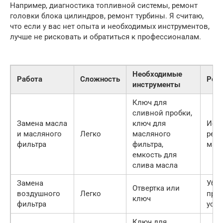
Например, диагностика топливной системы, ремонт
головки блока цилиндров, ремонт турбины. Я считаю,
что если у вас нет опыта и необходимых инструментов,
лучше не рисковать и обратиться к профессионалам.
Необходимые
Работа
Сложность
Рек
инструменты
Ключ для
сливной пробки,
Замена масла
ключ для
Исп
и масляного
Легко
масляного
рек
фильтра
фильтра,
масл
емкость для
слива масла
Замена
Убед
Отвертка или
воздушного
Легко
пра
ключ
фильтра
уста
Ключ для