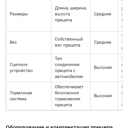
Уч
Длина, ширина,
ра
Размеры
высота
Средняя
ав
прицепа
ме
хр
Че
Собственный
Вес
Средняя
тем
вес прицепа
бу
Тип
Уб
Сцепное
соединения
со
Высокая
устройство
прицепа с
ва
автомобилем
ав
Обеспечивает
Вы
Тормозная
безопасное
с 
Высокая
система
торможение
то
прицепа
си
Оборудование и комплектация прицепа