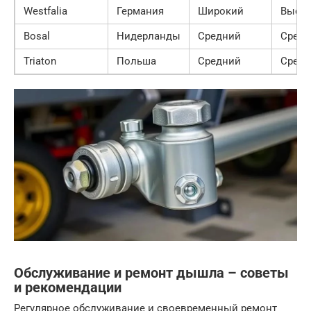
Westfalia
Германия
Широкий
Высо
Bosal
Нидерланды
Средний
Средн
Triaton
Польша
Средний
Средн
Обслуживание и ремонт дышла – советы
и рекомендации
Регулярное обслуживание и своевременный ремонт