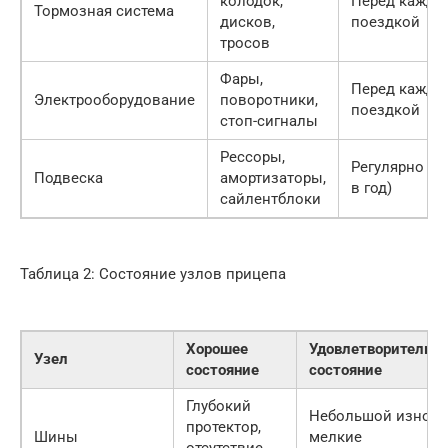
колодок,
Перед каждо
Тормозная система
дисков,
поездкой
тросов
Фары,
Перед каждо
Электрооборудование
поворотники,
поездкой
стоп-сигналы
Рессоры,
Регулярно (р
Подвеска
амортизаторы,
в год)
сайлентблоки
Таблица 2: Состояние узлов прицепа
Хорошее
Удовлетворительно
Узел
состояние
состояние
Глубокий
Небольшой износ,
протектор,
Шины
мелкие