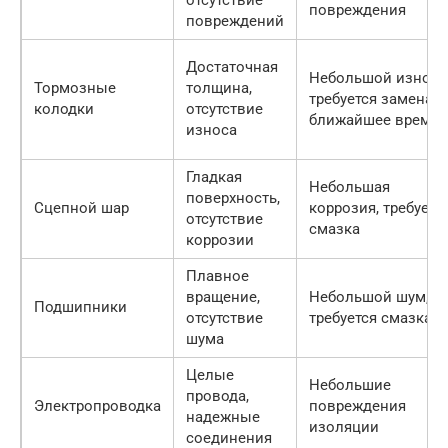
отсутствие
повреждения
повреждений
Достаточная
Небольшой износ,
Тормозные
толщина,
требуется замена в
колодки
отсутствие
ближайшее время
износа
Гладкая
Небольшая
поверхность,
Сцепной шар
коррозия, требуетс
отсутствие
смазка
коррозии
Плавное
вращение,
Небольшой шум,
Подшипники
отсутствие
требуется смазка
шума
Целые
Небольшие
провода,
Электропроводка
повреждения
надежные
изоляции
соединения