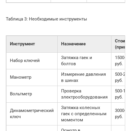
Таблица 3: Необходимые инструменты
Стоимо
Инструмент
Назначение
(приме
Затяжка гаек и
1500-50
Набор ключей
болтов
руб.
Измерение давления
500-200
Манометр
в шинах
руб.
Проверка
500-150
Вольтметр
электрооборудования
руб.
Затяжка колесных
Динамометрический
3000-10
гаек с определенным
ключ
руб.
моментом
Осмотр в