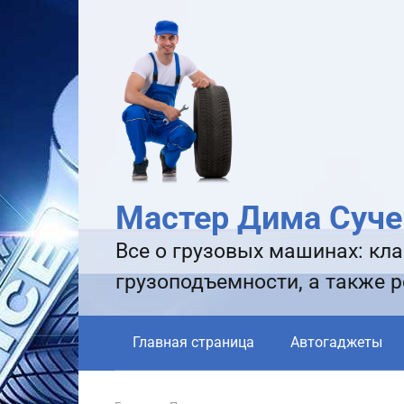
Перейти
к
контенту
Мастер Дима Суче
Все о грузовых машинах: кла
грузоподъемности, а также 
Главная страница
Автогаджеты