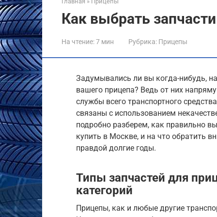
Главная
»
Прицепы
Как выбрать запчасти
На чтение:
7 мин
Рубрика:
Прицепы
Задумывались ли вы когда-нибудь, н
вашего прицепа? Ведь от них напряму
службы всего транспортного средства
связаны с использованием некачеств
подробно разберем, как правильно вы
купить в Москве, и на что обратить в
правдой долгие годы.
Типы запчастей для при
категорий
Прицепы, как и любые другие транспо