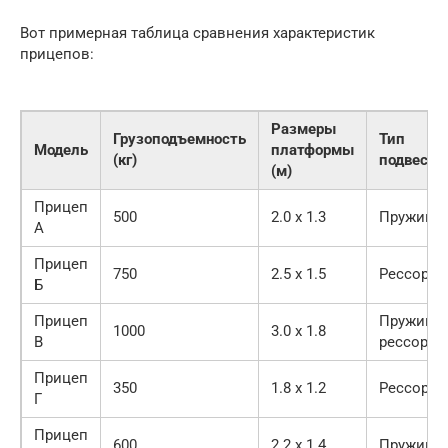
Вот примерная таблица сравнения характеристик
прицепов:
Размеры
Грузоподъемность
Тип
Модель
платформы
(кг)
подвески
(м)
Прицеп
500
2.0 x 1.3
Пружинн
А
Прицеп
750
2.5 x 1.5
Рессорна
Б
Прицеп
Пружинно
1000
3.0 x 1.8
В
рессорна
Прицеп
350
1.8 x 1.2
Рессорна
Г
Прицеп
600
2.2 x 1.4
Пружинн