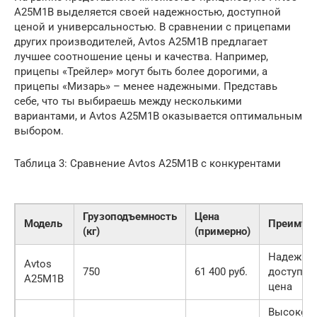
A25M1B выделяется своей надежностью, доступной
ценой и универсальностью. В сравнении с прицепами
других производителей, Avtos A25M1B предлагает
лучшее соотношение цены и качества. Например,
прицепы «Трейлер» могут быть более дорогими, а
прицепы «Мизарь» – менее надежными. Представь
себе, что ты выбираешь между несколькими
вариантами, и Avtos A25M1B оказывается оптимальным
выбором.
Таблица 3: Сравнение Avtos A25M1B с конкурентами
Грузоподъемность
Цена
Модель
Преимущ
(кг)
(примерно)
Надежнос
Avtos
750
61 400 руб.
доступна
A25M1B
цена
Высокое