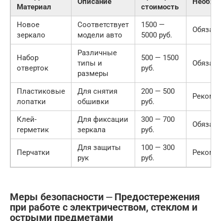
Описание
Необхо
Материал
стоимость
Новое
Соответствует
1500 —
Обязате
зеркало
модели авто
5000 руб.
Различные
Набор
500 — 1500
типы и
Обязате
отверток
руб.
размеры
Пластиковые
Для снятия
200 — 500
Рекоме
лопатки
обшивки
руб.
Клей-
Для фиксации
300 — 700
Обязате
герметик
зеркала
руб.
Для защиты
100 — 300
Перчатки
Рекоме
рук
руб.
Меры безопасности ⏤ Предостережения
при работе с электричеством, стеклом и
острыми предметами