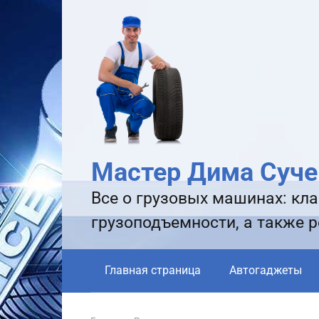
Перейти
к
контенту
Мастер Дима Суче
Все о грузовых машинах: кла
грузоподъемности, а также 
Главная страница
Автогаджеты