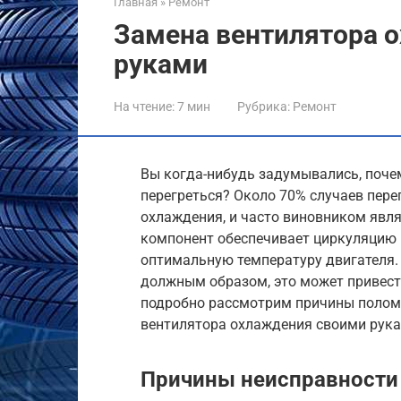
Главная
»
Ремонт
Замена вентилятора 
руками
На чтение:
7 мин
Рубрика:
Ремонт
Вы когда-нибудь задумывались, поче
перегреться? Около 70% случаев пер
охлаждения, и часто виновником явл
компонент обеспечивает циркуляцию 
оптимальную температуру двигателя.
должным образом, это может привест
подробно рассмотрим причины поломок
вентилятора охлаждения своими рука
Причины неисправности