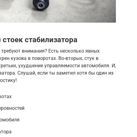
 стоек стабилизатора
а требуют внимания? Есть несколько явных
рен кузова в поворотах. Во-вторых, стук в
третьих, ухудшение управляемости автомобиля. И,
атора. Слушай, если ты заметил хотя бы один из
остику!
ротах
еровностей
томобиля
атора