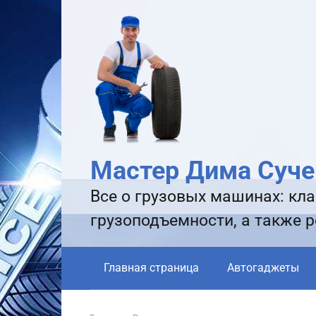
Перейти
к
контенту
Мастер Дима Суче
Все о грузовых машинах: кла
грузоподъемности, а также 
Главная страница
Автогаджеты