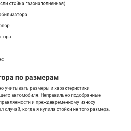
если стойка газонаполненная)
табилизатора
опор
атора
е
ес
тора по размерам
но учитывать размеры и характеристики,
шего автомобиля. Неправильно подобранные
управляемости и преждевременному износу
л случай, когда я купила стойки не того размера,