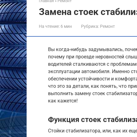
Главная
»
Ремонт
Замена стоек стабили
На чтение:
6 мин
Рубрика:
Ремонт
Вы когда-нибудь задумывались, поче
почему при проезде неровностей слыш
водителей сталкиваются с проблемами
эксплуатации автомобиля. Именно ст
обеспечении устойчивости и комфорта
что это за детали, как понять, что пр
выполнить замену стоек стабилизатор
как кажется!
Функция стоек стабилиза
Стойки стабилизатора, или, как их ещ