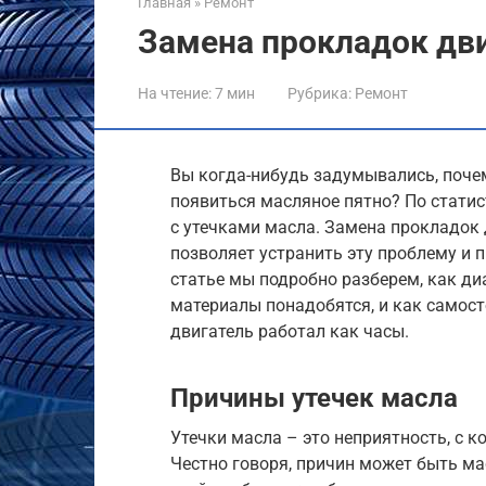
Главная
»
Ремонт
Замена прокладок дв
На чтение:
7 мин
Рубрика:
Ремонт
Вы когда-нибудь задумывались, поче
появиться масляное пятно? По статис
с утечками масла. Замена прокладок 
позволяет устранить эту проблему и 
статье мы подробно разберем, как ди
материалы понадобятся, и как самос
двигатель работал как часы.
Причины утечек масла
Утечки масла – это неприятность, с 
Честно говоря, причин может быть ма