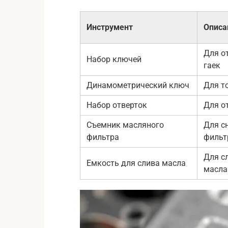
Инструмент
Описа
Для о
Набор ключей
гаек
Динамометрический ключ
Для т
Набор отверток
Для о
Съемник масляного
Для с
фильтра
фильт
Для с
Емкость для слива масла
масла