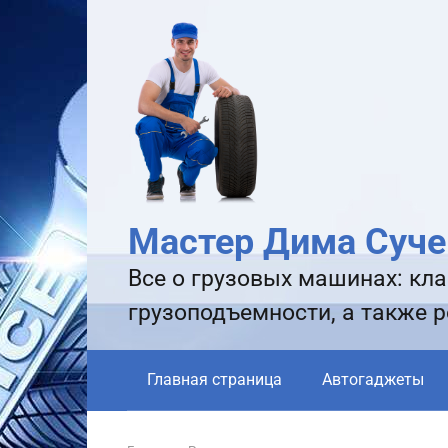
Перейти
к
контенту
Мастер Дима Суче
Все о грузовых машинах: кла
грузоподъемности, а также 
Главная страница
Автогаджеты