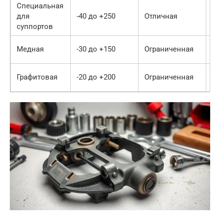
Специальная
для
-40 до +250
Отличная
До
суппортов
До
Медная
-30 до +150
Ограниченная
м
До
Графитовая
-20 до +200
Ограниченная
м