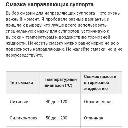
Смазка направляющих суппорта
Выбор смазки для направляющих суппорта – это очень
важный момент. Я пробовала разные варианты, и
пришла к выводу, что лучше всего использовать
специальную смазку для суппортов, устойчивую к
высоким температурам и воздействию тормозной
жидкости. Наносить смазку нужно равномерно на всю
поверхность направляющих. Не жалейте смазки, но и не
переусердствуйте.
Совместимость
Температурный
С
Тип смазки
с тормозной
диапазон (°C)
с
жидкостью
До
Литиевая
-40 до +120
Ограниченная
м
До
Силиконовая
-50 до +200
Отличная
го