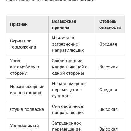
Возможная
Степень
Признак
причина
опасности
Износ или
Скрип при
загрязнение
Средняя
торможении
направляющих
Увод
Заклинивание
автомобиля в
направляющей с
Высокая
сторону
одной стороны
Неравномерное
Неравномерный
перемещение
Средняя
износ колодок
суппорта
Сильный люфт
Стук в подвеске
Высокая
направляющих
Затрудненное
Увеличенный
перемещение
Высокая