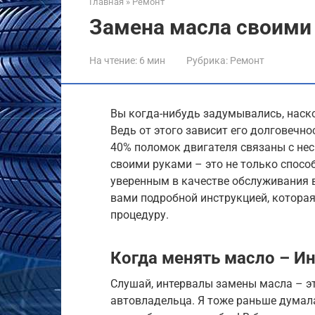
Главная
»
Ремонт
Замена масла своими
На чтение:
6 мин
Рубрика:
Ремонт
Вы когда-нибудь задумывались, наск
Ведь от этого зависит его долговечно
40% поломок двигателя связаны с не
своими руками – это не только спосо
уверенным в качестве обслуживания в
вами подробной инструкцией, котора
процедуру.
Когда менять масло – И
Слушай, интервалы замены масла – эт
автовладельца. Я тоже раньше думала