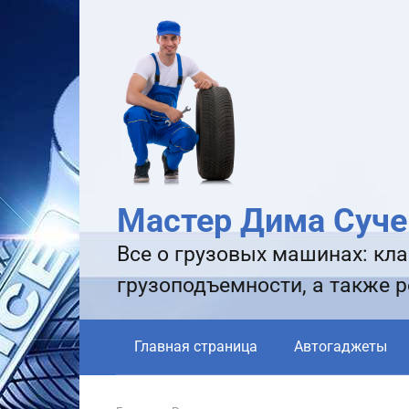
Перейти
к
контенту
Мастер Дима Суче
Все о грузовых машинах: кла
грузоподъемности, а также 
Главная страница
Автогаджеты