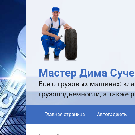
Перейти
к
контенту
Мастер Дима Суче
Все о грузовых машинах: кла
грузоподъемности, а также 
Главная страница
Автогаджеты