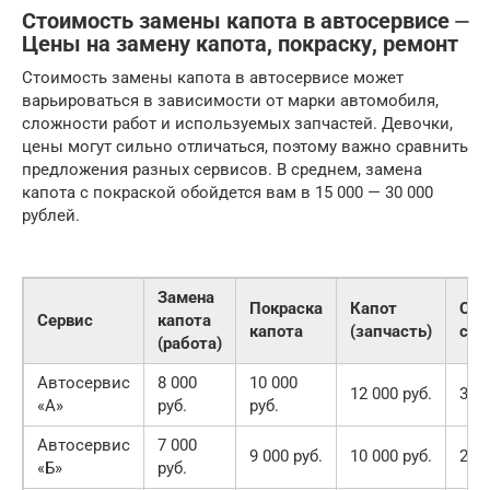
Стоимость замены капота в автосервисе ⏤
Цены на замену капота, покраску, ремонт
Стоимость замены капота в автосервисе может
варьироваться в зависимости от марки автомобиля,
сложности работ и используемых запчастей. Девочки,
цены могут сильно отличаться, поэтому важно сравнить
предложения разных сервисов. В среднем, замена
капота с покраской обойдется вам в 15 000 — 30 000
рублей.
Замена
Покраска
Капот
Об
Сервис
капота
капота
(запчасть)
сто
(работа)
Автосервис
8 000
10 000
12 000 руб.
30 0
«А»
руб.
руб.
Автосервис
7 000
9 000 руб.
10 000 руб.
26 0
«Б»
руб.