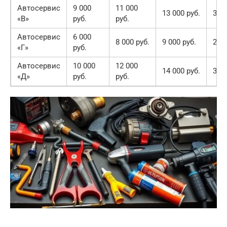
Автосервис
9 000
11 000
13 000 руб.
33 0
«В»
руб.
руб.
Автосервис
6 000
8 000 руб.
9 000 руб.
23 0
«Г»
руб.
Автосервис
10 000
12 000
14 000 руб.
36 0
«Д»
руб.
руб.