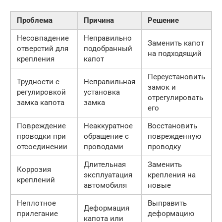
Проблема
Причина
Решение
Несовпадение
Неправильно
Заменить капот
отверстий для
подобранный
на подходящий
крепления
капот
Переустановить
Трудности с
Неправильная
замок и
регулировкой
установка
отрегулировать
замка капота
замка
его
Повреждение
Неаккуратное
Восстановить
проводки при
обращение с
поврежденную
отсоединении
проводами
проводку
Длительная
Заменить
Коррозия
эксплуатация
крепления на
креплений
автомобиля
новые
Неплотное
Выправить
Деформация
прилегание
деформацию
капота или