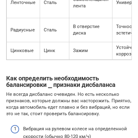
Ленточные
Сталь
Универса
лента
В отверстие
Точность,
Радиусные
Сталь
диска
эстетичн
Устойчив
Цинковые
Цинк
Зажим
коррозии
Как определить необходимость
балансировки ⎯ признаки дисбаланса
Не всегда дисбаланс очевиден. Но есть несколько
признаков, которые должны вас насторожить. Приятно,
когда автомобиль едет плавно и без вибраций, но если
это не так, стоит проверить балансировку.
Вибрация на рулевом колесе на определенной
скорости (обычно 80-120 км/ч)