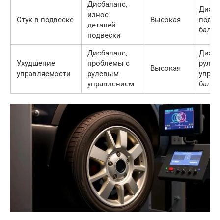
Дисбаланс,
Диагн
износ
Стук в подвеске
Высокая
подве
деталей
балан
подвески
Дисбаланс,
Диагн
Ухудшение
проблемы с
рулев
Высокая
управляемости
рулевым
управ
управлением
балан