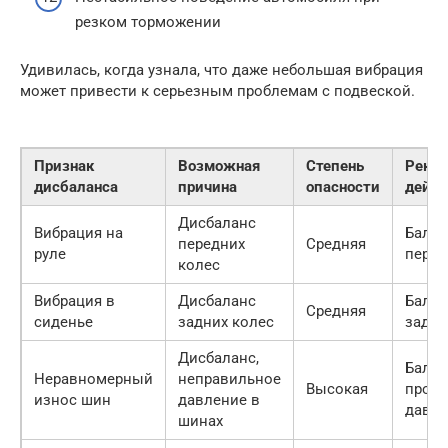
резком торможении
Удивилась, когда узнала, что даже небольшая вибрация
может привести к серьезным проблемам с подвеской.
Признак
Возможная
Степень
Реко
дисбаланса
причина
опасности
дейст
Дисбаланс
Вибрация на
Балан
передних
Средняя
руле
перед
колес
Вибрация в
Дисбаланс
Балан
Средняя
сиденье
задних колес
задни
Дисбаланс,
Балан
Неравномерный
неправильное
Высокая
прове
износ шин
давление в
давл
шинах