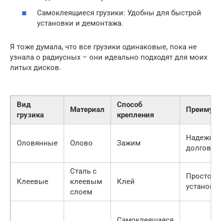
Самоклеящиеся грузики: Удобны для быстрой
установки и демонтажа.
Я тоже думала, что все грузики одинаковые, пока не
узнала о радиусных – они идеально подходят для моих
литых дисков.
Вид
Способ
Материал
Преимущ
грузика
крепления
Надежнос
Оловянные
Олово
Зажим
долговеч
Сталь с
Простота
Клеевые
клеевым
Клей
установк
слоем
Самоклеящаяся