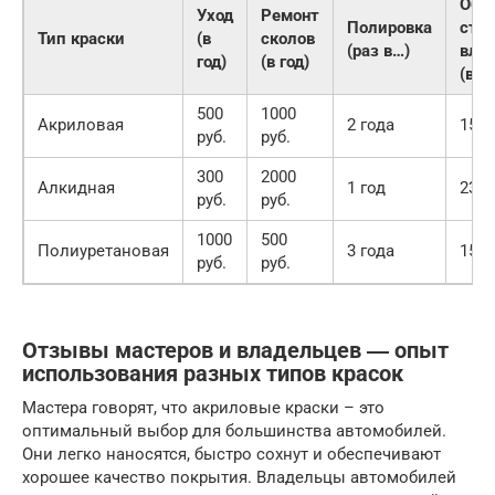
Общ
Уход
Ремонт
Полировка
сто
Тип краски
(в
сколов
(раз в…)
вла
год)
(в год)
(в го
500
1000
Акриловая
2 года
1500
руб.
руб.
300
2000
Алкидная
1 год
2300
руб.
руб.
1000
500
Полиуретановая
3 года
1500
руб.
руб.
Отзывы мастеров и владельцев ― опыт
использования разных типов красок
Мастера говорят, что акриловые краски – это
оптимальный выбор для большинства автомобилей.
Они легко наносятся, быстро сохнут и обеспечивают
хорошее качество покрытия. Владельцы автомобилей