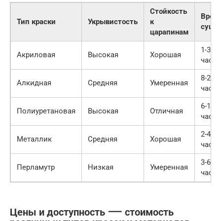
Стойкость
Врем
Тип краски
Укрывистость
к
сушк
царапинам
1-3
Акриловая
Высокая
Хорошая
часа
8-24
Алкидная
Средняя
Умеренная
часа
6-12
Полиуретановая
Высокая
Отличная
часо
2-4
Металлик
Средняя
Хорошая
часа
3-6
Перламутр
Низкая
Умеренная
часо
Цены и доступность ⸺ стоимость