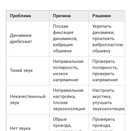
Проблема
Причина
Решение
Плохая
Укрепить
фиксация
динамики,
Динамики
динамиков,
проклеить
дребезжат
вибрация
вибропластом
обшивки
обшивку
Неправильная
Проверить
полярность,
полярность,
Тихий звук
низкое
проверить
напряжение
напряжение
Неправильная
Настроить
Некачественный
настройка,
акустику,
звук
плохая
улучшить
звукоизоляция
звукоизоляцию
Обрыв
Проверить
провода,
провода,
Нет звука