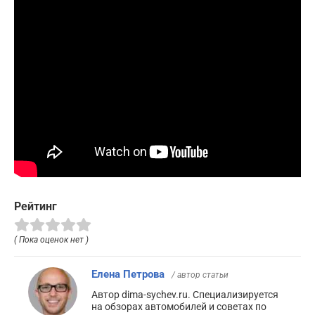
Рейтинг
( Пока оценок нет )
Елена Петрова
/ автор статьи
Автор dima-sychev.ru. Специализируется
на обзорах автомобилей и советах по