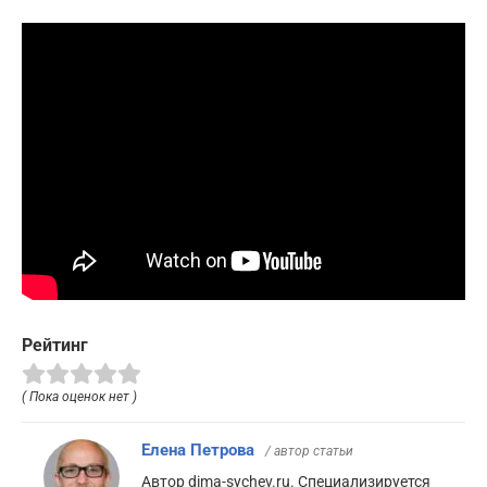
Рейтинг
( Пока оценок нет )
Елена Петрова
/ автор статьи
Автор dima-sychev.ru. Специализируется