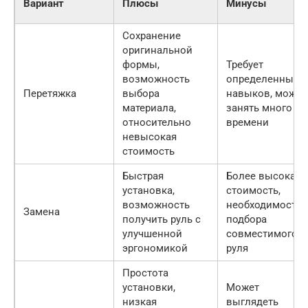
Вариант
Плюсы
Минусы
Сохранение
оригинальной
формы,
Требует
возможность
определенных
Перетяжка
выбора
навыков, может
материала,
занять много
относительно
времени
невысокая
стоимость
Быстрая
Более высокая
установка,
стоимость,
возможность
необходимость
Замена
получить руль с
подбора
улучшенной
совместимого
эргономикой
руля
Простота
установки,
Может
низкая
выглядеть