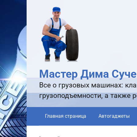
Перейти
к
контенту
Мастер Дима Суче
Все о грузовых машинах: кла
грузоподъемности, а также 
Главная страница
Автогаджеты