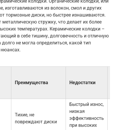
ерамические колодки. Органические колодки, или
е, изготавливаются из волокон, смол и других
ют тормозные диски, но быстрее изнашиваются.
 металлическую стружку, что делает их более
ысоких температурах. Керамические колодки –
тающий в себе тишину, долговечность и отличную
 долго не могла определиться, какой тип
 нюансах.
Пример
стоимос
Преимущества
Недостатки
(за
комплек
Быстрый износ,
низкая
Тихие, не
1500 —
эффективность
повреждают диски
3000 руб
при высоких