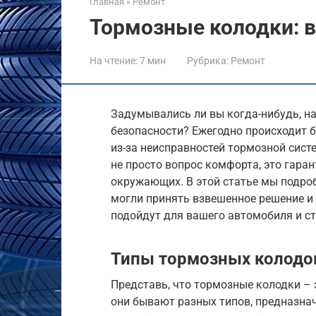
Главная
»
Ремонт
Тормозные колодки: в
На чтение:
7 мин
Рубрика:
Ремонт
Задумывались ли вы когда-нибудь, н
безопасности? Ежегодно происходит 
из-за неисправностей тормозной сис
не просто вопрос комфорта, это гара
окружающих. В этой статье мы подро
могли принять взвешенное решение и
подойдут для вашего автомобиля и с
Типы тормозных колодок
Представь, что тормозные колодки – э
они бывают разных типов, предназна