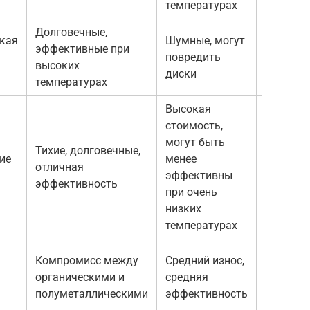
температурах
Долговечные,
кая
Шумные, могут
эффективные при
2000 —
повредить
высоких
5000 руб
диски
температурах
Высокая
стоимость,
могут быть
Тихие, долговечные,
ие
менее
3000 —
отличная
эффективны
8000 руб
эффективность
при очень
низких
температурах
Компромисс между
Средний износ,
2500 —
органическими и
средняя
4000 руб
полуметаллическими
эффективность