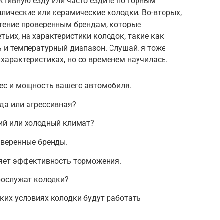
ктивную езду или часто ездите по горным
лические или керамические колодки. Во-вторых,
чтение проверенным брендам, которые
тьих, на характеристики колодок, такие как
 и температурный диапазон. Слушай, я тоже
 характеристиках, но со временем научилась.
ес и мощность вашего автомобиля.
да или агрессивная?
ий или холодный климат?
оверенные бренды.
яет эффективность торможения.
рослужат колодки?
ких условиях колодки будут работать