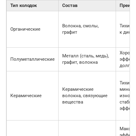
Тип колодок
Состав
Преим
Волокна, смолы,
Тихие,
Органические
графит
к диск
Хороша
Металл (сталь, медь),
Полуметаллические
эффект
графит, волокна
долгов
Тихие,
Керамические
миним
Керамические
волокна, связующие
износ 
вещества
стабил
эффект
Максим
эффект