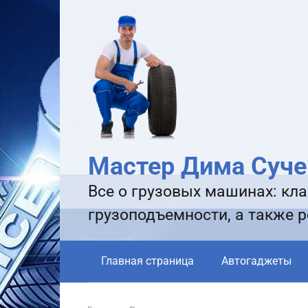
Перейти
к
контенту
Мастер Дима Суче
Все о грузовых машинах: кла
грузоподъемности, а также 
Главная страница
Автогаджеты