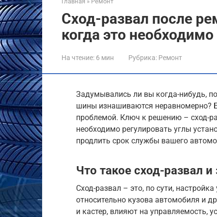
Главная
»
Ремонт
Сход-развал после ре
когда это необходимо
На чтение:
6 мин
Рубрика:
Ремонт
Задумывались ли вы когда-нибудь, п
шины изнашиваются неравномерно? Бо
проблемой. Ключ к решению – сход-ра
необходимо регулировать углы устано
продлить срок службы вашего автомо
Что такое сход-развал и
Сход-развал – это, по сути, настройк
относительно кузова автомобиля и дру
и кастер, влияют на управляемость, 