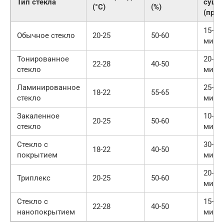
Тип стекла
сушк
(°C)
(%)
(прим
15-20
Обычное стекло
20-25
50-60
мину
Тонированное
20-25
22-28
40-50
стекло
мину
Ламинированное
25-30
18-22
55-65
стекло
мину
Закаленное
10-15
20-25
50-60
стекло
мину
Стекло с
30-40
18-22
40-50
покрытием
мину
20-30
Триплекс
20-25
50-60
мину
Стекло с
15-20
22-28
40-50
нанопокрытием
мину