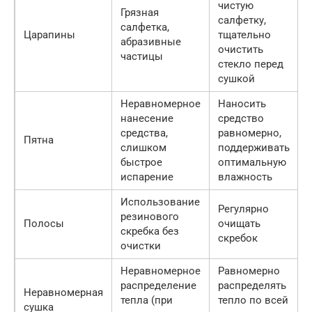
чистую
Грязная
салфетку,
салфетка,
Царапины
тщательно
абразивные
очистить
частицы
стекло перед
сушкой
Неравномерное
Наносить
нанесение
средство
средства,
равномерно,
Пятна
слишком
поддерживать
быстрое
оптимальную
испарение
влажность
Использование
Регулярно
резинового
Полосы
очищать
скребка без
скребок
очистки
Неравномерное
Равномерно
распределение
распределять
Неравномерная
тепла (при
тепло по всей
сушка