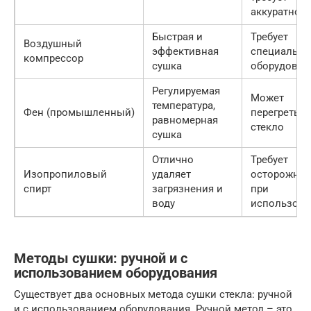
аккуратнос
Быстрая и
Требует
Воздушный
эффективная
специально
компрессор
сушка
оборудован
Регулируемая
Может
температура,
Фен (промышленный)
перегреть
равномерная
стекло
сушка
Отлично
Требует
Изопропиловый
удаляет
осторожнос
спирт
загрязнения и
при
воду
использова
Методы сушки: ручной и с
использованием оборудования
Существует два основных метода сушки стекла: ручной
и с использованием оборудования. Ручной метод – это