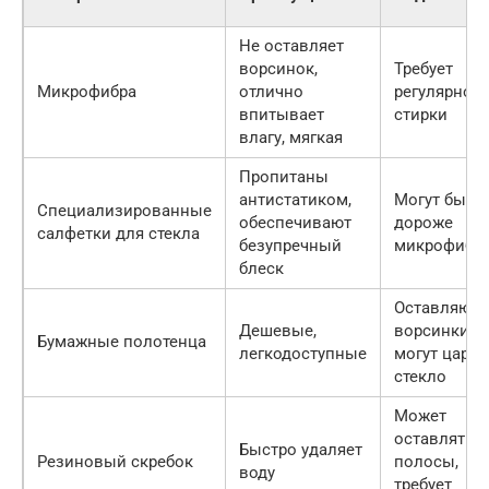
Не оставляет
ворсинок,
Требует
Микрофибра
отлично
регулярной
впитывает
стирки
влагу, мягкая
Пропитаны
антистатиком,
Могут быть
Специализированные
обеспечивают
дороже
салфетки для стекла
безупречный
микрофибр
блеск
Оставляют
Дешевые,
ворсинки,
Бумажные полотенца
легкодоступные
могут царап
стекло
Может
оставлять
Быстро удаляет
Резиновый скребок
полосы,
воду
требует