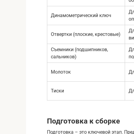
б
Дл
Динамометрический ключ
о
Дл
Отвертки (плоские, крестовые)
в
Съемники (подшипников,
Дл
сальников)
по
Молоток
Дл
Тиски
Дл
Подготовка к сборке
Подготовка – это ключевой этап. Пре