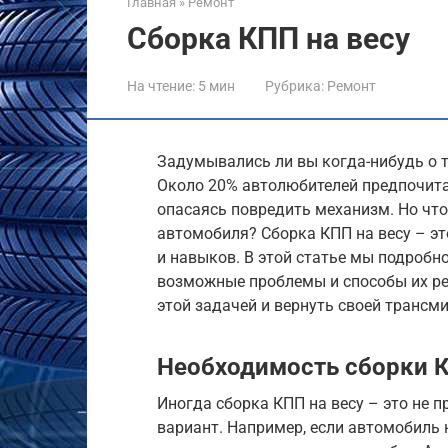
Главная
»
Ремонт
Сборка КПП на весу
На чтение:
5 мин
Рубрика:
Ремонт
Задумывались ли вы когда-нибудь о 
Около 20% автолюбителей предпочита
опасаясь повредить механизм. Но что
автомобиля? Сборка КПП на весу – эт
и навыков. В этой статье мы подробно
возможные проблемы и способы их ре
этой задачей и вернуть своей трансм
Необходимость сборки К
Иногда сборка КПП на весу – это не 
вариант. Например, если автомобиль 