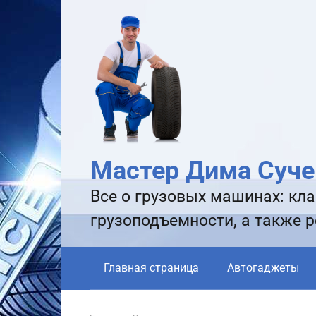
Перейти
к
контенту
Мастер Дима Суче
Все о грузовых машинах: кла
грузоподъемности, а также 
Главная страница
Автогаджеты