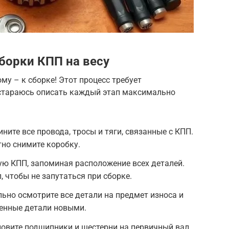
борки КПП на весу
му – к сборке! Этот процесс требует
остараюсь описать каждый этап максимально
ите все провода, тросы и тяги, связанные с КПП.
тно снимите коробку.
ую КПП, запоминая расположение всех деталей.
 чтобы не запутаться при сборке.
ьно осмотрите все детали на предмет износа и
енные детали новыми.
новите подшипники и шестерни на первичный вал.