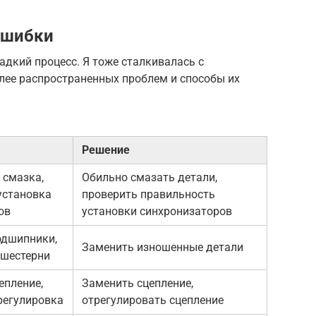
ошибки
ладкий процесс. Я тоже сталкивалась с
лее распространенных проблем и способы их
Решение
 смазка,
Обильно смазать детали,
установка
проверить правильность
ов
установки синхронизаторов
одшипники,
Заменить изношенные детали
шестерни
епление,
Заменить сцепление,
регулировка
отрегулировать сцепление