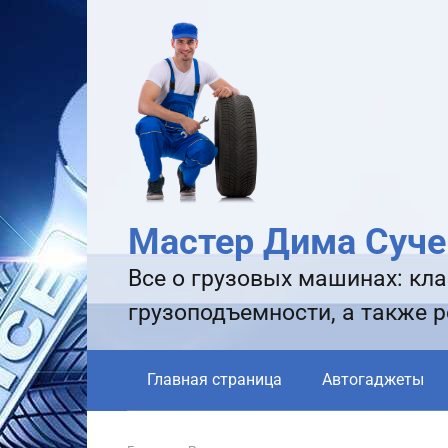
Перейти
к
контенту
Мастер Дима Суче
Все о грузовых машинах: кла
грузоподъемности, а также 
Главная страница
Автогаджеты