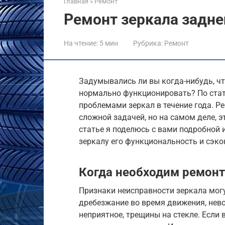
Главная
»
Ремонт
Ремонт зеркала задне
На чтение:
5 мин
Рубрика:
Ремонт
Задумывались ли вы когда-нибудь, чт
нормально функционировать? По стат
проблемами зеркал в течение года. Р
сложной задачей, но на самом деле, э
статье я поделюсь с вами подробной 
зеркалу его функциональность и сэко
Когда необходим ремонт
Признаки неисправности зеркала могу
дребезжание во время движения, нево
неприятное, трещины на стекле. Если 