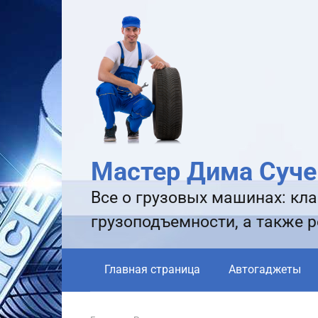
Перейти
к
контенту
Мастер Дима Суче
Все о грузовых машинах: кла
грузоподъемности, а также 
Главная страница
Автогаджеты