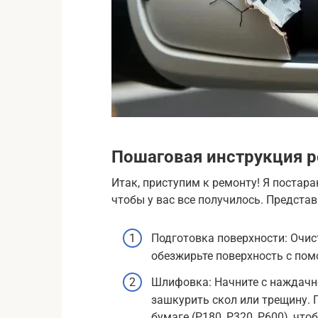
Пошаговая инструкция 
Итак, приступим к ремонту! Я постар
чтобы у вас все получилось. Представ
Подготовка поверхности: Очист
обезжирьте поверхность с по
Шлифовка: Начните с наждачно
зашкурить скол или трещину. 
бумаге (P180, P320, P600), чт