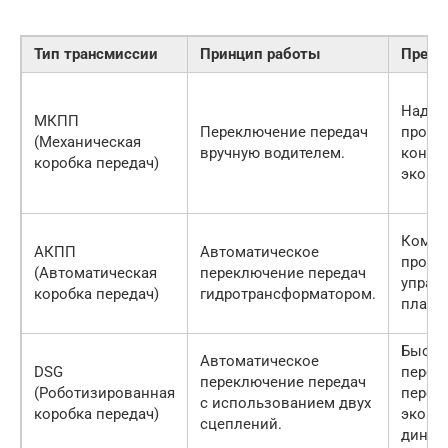
Тип трансмиссии
Принцип работы
Преим
Надеж
МКПП
Переключение передач
прост
(Механическая
вручную водителем.
констр
коробка передач)
эконо
Комфо
АКПП
Автоматическое
прост
(Автоматическая
переключение передач
управ
коробка передач)
гидротрансформатором.
плавно
Быстр
Автоматическое
DSG
перек
переключение передач
(Роботизированная
переда
с использованием двух
коробка передач)
эконо
сцеплений.
динам