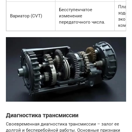
Плавн
Бесступенчатое
хода,
Вариатор (CVT)
изменение
эконо
передаточного числа.
комфо
Диагностика трансмиссии
Своевременная диагностика трансмиссии – залог ее
долгой и бесперебойной работы. Основные признаки