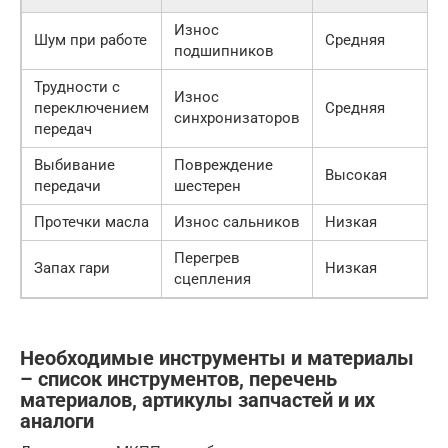
Износ
5
Шум при работе
Средняя
подшипников
р
Трудности с
Износ
7
переключением
Средняя
синхронизаторов
р
передач
Выбивание
Повреждение
1
Высокая
передачи
шестерен
р
Протечки масла
Износ сальников
Низкая
2
Перегрев
Запах гари
Низкая
3
сцепления
Необходимые инструменты и материалы
– список инструментов, перечень
материалов, артикулы запчастей и их
аналоги