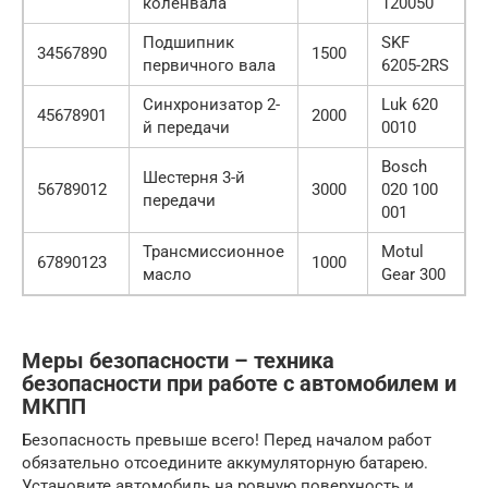
коленвала
120050
Подшипник
SKF
34567890
1500
первичного вала
6205-2RS
Синхронизатор 2-
Luk 620
45678901
2000
й передачи
0010
Bosch
Шестерня 3-й
56789012
3000
020 100
передачи
001
Трансмиссионное
Motul
67890123
1000
масло
Gear 300
Меры безопасности – техника
безопасности при работе с автомобилем и
МКПП
Безопасность превыше всего! Перед началом работ
обязательно отсоедините аккумуляторную батарею.
Установите автомобиль на ровную поверхность и