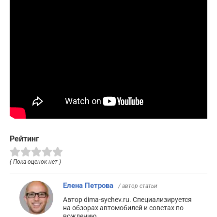
Рейтинг
( Пока оценок нет )
Елена Петрова
/ автор статьи
Автор dima-sychev.ru. Специализируется
на обзорах автомобилей и советах по
вождению.