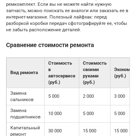
ремкомплект. Если вы не можете найти нужную
запчасть, можно поискать ее аналоги или заказать ее в
интернет-магазине. Полезный лайфхак: перед
разборкой коробки передач сфотографируйте ее, чтобы
не забыть расположение деталей.
Сравнение стоимости ремонта
Стоимость
Стоимость
в
своими
Экономия
Вид ремонта
автосервисе
руками
(руб.)
(руб.)
(руб.)
Замена
5 000
2 000
3 000
сальников
Замена
10 000
5 000
5 000
подшипников
Капитальный
30 000
15 000
15 000
ремонт