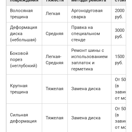
повреждения
тяжести
методы ремонта
стоимо
Волосяная
Аргонодуговая
2000 — 
Легкая
трещина
сварка
руб.
Деформация
Правка на
3000 — 
диска
Средняя
специальном
руб.
(небольшая)
стенде
Ремонт шины с
Боковой
Легкая-
использованием
1500 — 
порез
Средняя
заплаток и
руб.
(неглубокий)
герметика
От 5000 
Крупная
(в
Тяжелая
Замена диска
трещина
зависи
от моде
От 5000 
Сильная
(в
Тяжелая
Замена диска
деформация
зависи
от моде