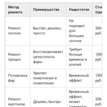
Метод
Стоим
Преимущества
Недостатки
ремонта
(приме
Не
подходит
Ремонт
Быстро, дешево,
500-10
для
сколов
просто
руб.
больших
сколов
Требует
Восстанавливает
Ремонт
больше
1000-2
целостность
трещин
времени и
руб.
фары
усилий
Удаляет
Полировка
Временный
1500-3
помутнение и
фар
эффект
руб.
пожелтение
Временный
эффект,
Ремонт
200-50
Дешево, быстро
может
ацетоном
руб.
повредить