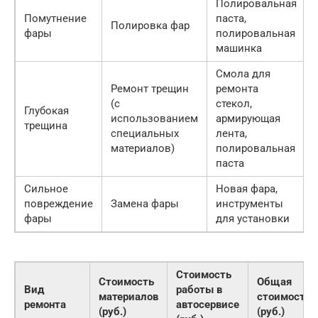
Полировальная
Помутнение
паста,
Полировка фар
фары
полировальная
машинка
Смола для
Ремонт трещин
ремонта
(с
стекол,
Глубокая
использованием
армирующая
трещина
специальных
лента,
материалов)
полировальная
паста
Сильное
Новая фара,
повреждение
Замена фары
инструменты
фары
для установки
Стоимость
Стоимость
Общая
Вид
работы в
материалов
стоимость
ремонта
автосервисе
(руб.)
(руб.)