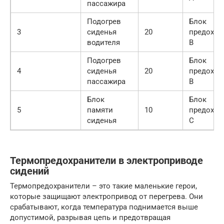
пассажира
Подогрев
Блок
3
сиденья
20
предохра
водителя
B
Подогрев
Блок
4
сиденья
20
предохра
пассажира
B
Блок
Блок
5
памяти
10
предохра
сиденья
C
Термопредохранители в электроприводе
сидений
Термопредохранители – это такие маленькие герои,
которые защищают электропривод от перегрева. Они
срабатывают, когда температура поднимается выше
допустимой, разрывая цепь и предотвращая