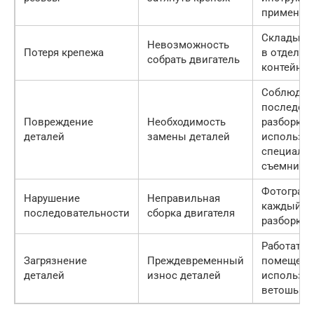
применять
Складыва
Невозможность
Потеря крепежа
в отдельн
собрать двигатель
контейне
Соблюдат
последова
Повреждение
Необходимость
разборки,
деталей
замены деталей
использо
специаль
съемники
Фотограф
Нарушение
Неправильная
каждый э
последовательности
сборка двигателя
разборки
Работать 
Загрязнение
Преждевременный
помещени
деталей
износ деталей
использо
ветошь