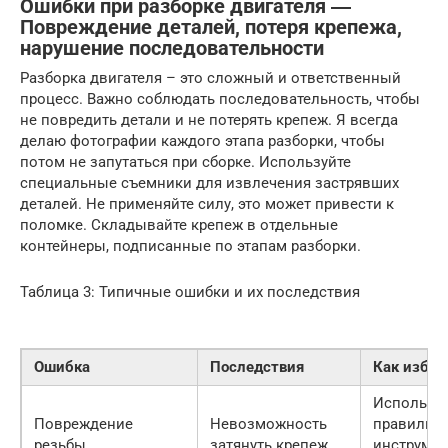
Ошибки при разборке двигателя ―
Повреждение деталей, потеря крепежа,
нарушение последовательности
Разборка двигателя – это сложный и ответственный
процесс. Важно соблюдать последовательность, чтобы
не повредить детали и не потерять крепеж. Я всегда
делаю фотографии каждого этапа разборки, чтобы
потом не запутаться при сборке. Используйте
специальные съемники для извлечения застрявших
деталей. Не применяйте силу, это может привести к
поломке. Складывайте крепеж в отдельные
контейнеры, подписанные по этапам разборки.
Таблица 3: Типичные ошибки и их последствия
Ошибка
Последствия
Как избе
Использо
Повреждение
Невозможность
правильн
резьбы
затянуть крепеж
инструмен