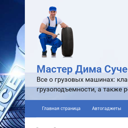
Перейти
к
контенту
Мастер Дима Суче
Все о грузовых машинах: кла
грузоподъемности, а также 
Главная страница
Автогаджеты