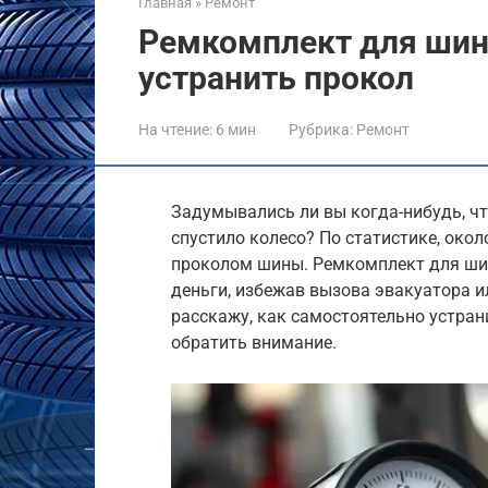
Главная
»
Ремонт
Ремкомплект для шин
устранить прокол
На чтение:
6 мин
Рубрика:
Ремонт
Задумывались ли вы когда-нибудь, чт
спустило колесо? По статистике, окол
проколом шины. Ремкомплект для шин
деньги, избежав вызова эвакуатора и
расскажу, как самостоятельно устран
обратить внимание.