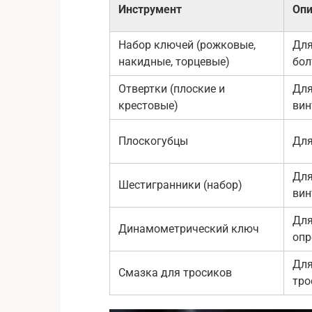
Инструмент
Опи
Набор ключей (рожковые,
Для
накидные, торцевые)
бол
Отвертки (плоские и
Для
крестовые)
вин
Плоскогубцы
Для
Для
Шестигранники (набор)
вин
Для
Динамометрический ключ
опр
Для
Смазка для тросиков
тро