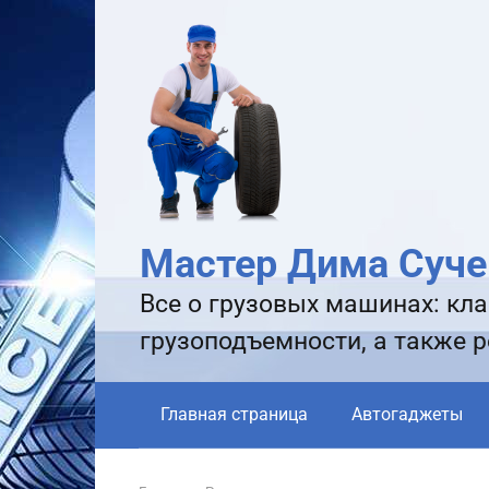
Перейти
к
контенту
Мастер Дима Суче
Все о грузовых машинах: кла
грузоподъемности, а также 
Главная страница
Автогаджеты