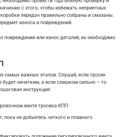
, необходимо провести тщательную проверку и
 начинаю с этого, чтобы избежать неприятных
и коробки передач правильно собраны и смазаны.
предмет износа и повреждений.
о повреждения или износ деталей, их необходимо
П
из самых важных этапов. Слушай, если тросик
 будет нечетким, а если слишком сильно – то
ошаговая инструкция:
ировочном винте тросика КПП.
, пока не добьетесь четкого и плавного
афиксировать положение регулировочного винта.