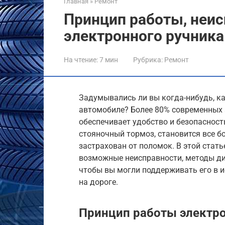
Главная
»
Ремонт
Принцип работы, неис
электронного ручника
На чтение:
7 мин
Рубрика:
Ремонт
Задумывались ли вы когда-нибудь, к
автомобиле? Более 80% современных 
обеспечивает удобство и безопасност
стояночный тормоз, становится все б
застрахован от поломок. В этой стат
возможные неисправности, методы ди
чтобы вы могли поддерживать его в и
на дороге.
Принцип работы электро