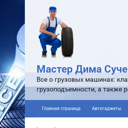
Перейти
к
контенту
Мастер Дима Суче
Все о грузовых машинах: кла
грузоподъемности, а также 
Главная страница
Автогаджеты