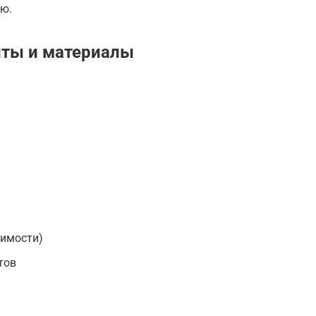
ю.
ты и материалы
димости)
тов