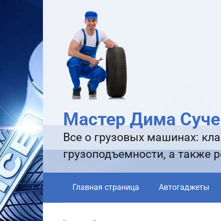
Перейти
к
контенту
Мастер Дима Суче
Все о грузовых машинах: кла
грузоподъемности, а также 
Главная страница
Автогаджеты