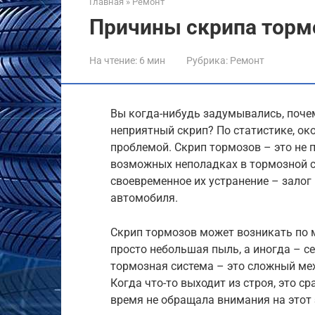
Главная
»
Ремонт
Причины скрипа торм
На чтение:
6 мин
Рубрика:
Ремонт
Вы когда-нибудь задумывались, поче
неприятный скрип? По статистике, ок
проблемой. Скрип тормозов – это не 
возможных неполадках в тормозной с
своевременное их устранение – залог
автомобиля.
Скрип тормозов может возникать по м
просто небольшая пыль, а иногда – се
тормозная система – это сложный мех
Когда что-то выходит из строя, это ср
время не обращала внимания на этот 