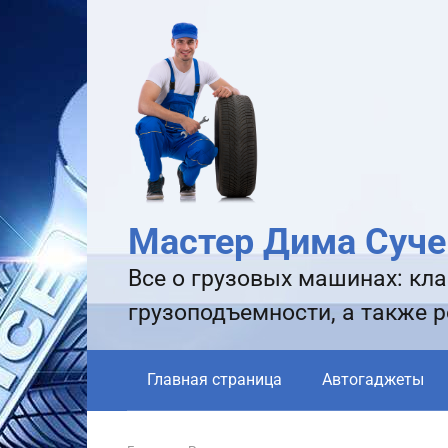
Перейти
к
контенту
Мастер Дима Суче
Все о грузовых машинах: кла
грузоподъемности, а также 
Главная страница
Автогаджеты