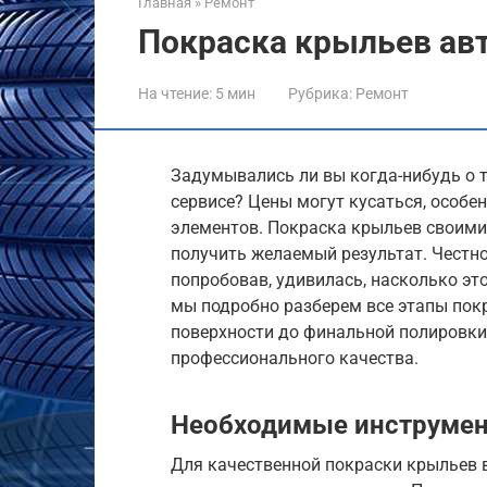
Главная
»
Ремонт
Покраска крыльев ав
На чтение:
5 мин
Рубрика:
Ремонт
Задумывались ли вы когда-нибудь о т
сервисе? Цены могут кусаться, особе
элементов. Покраска крыльев своими
получить желаемый результат. Честно 
попробовав, удивилась, насколько это
мы подробно разберем все этапы пок
поверхности до финальной полировки
профессионального качества.
Необходимые инструмен
Для качественной покраски крыльев 