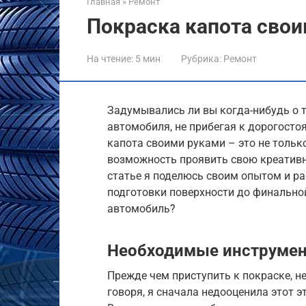
Главная
»
Ремонт
Покраска капота сво
На чтение:
5 мин
Рубрика:
Ремонт
Задумывались ли вы когда-нибудь о т
автомобиля, не прибегая к дорогост
капота своими руками – это не только
возможность проявить свою креативно
статье я поделюсь своим опытом и рас
подготовки поверхности до финально
автомобиль?
Необходимые инструмен
Прежде чем приступить к покраске, н
говоря, я сначала недооценила этот э