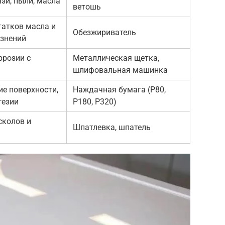
зи, пыли, масла
ветошь
татков масла и
Обезжириватель
язнений
ррозии с
Металлическая щетка,
шлифовальная машинка
е поверхности,
Наждачная бумага (P80,
гезии
P180, P320)
сколов и
Шпатлевка, шпатель