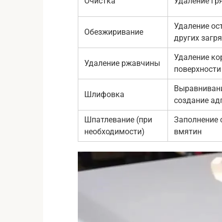
Очистка
Удаление гря
Удаление ос
Обезжиривание
других загр
Удаление ко
Удаление ржавчины
поверхности
Выравнивани
Шлифовка
создание ад
Шпатлевание (при
Заполнение 
необходимости)
вмятин