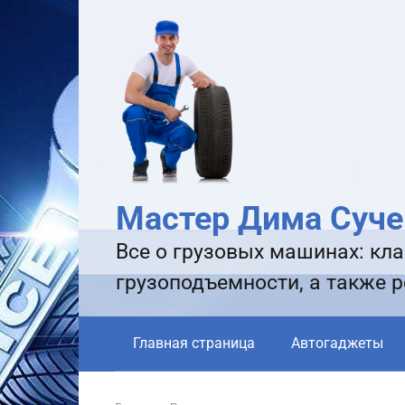
Перейти
к
контенту
Мастер Дима Суче
Все о грузовых машинах: кла
грузоподъемности, а также 
Главная страница
Автогаджеты