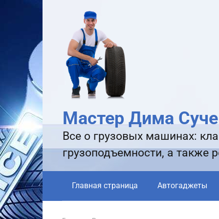
Перейти
к
контенту
Мастер Дима Суче
Все о грузовых машинах: кла
грузоподъемности, а также 
Главная страница
Автогаджеты