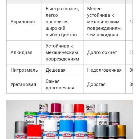
Быстро сохнет,
Менее
легко
устойчива к
Акриловая
наносится,
механическим
150
широкий
повреждениям,
выбор цветов
чем алкидная
Устойчива к
Алкидная
механическим
Долго сохнет
120
повреждениям
Нитроэмаль
Дешевая
Недолговечная
800
Самая
Уретановая
Дорогая
300
долговечная