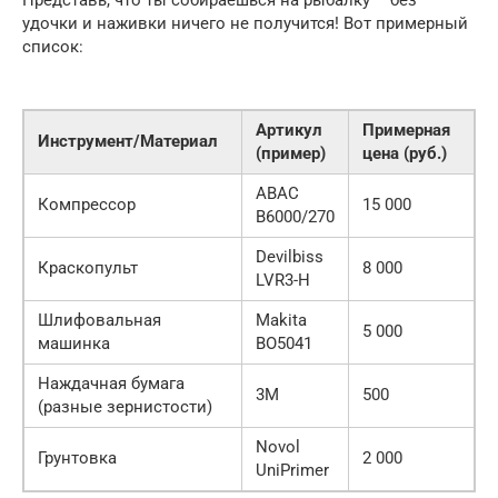
Представь, что ты собираешься на рыбалку – без
удочки и наживки ничего не получится! Вот примерный
список:
Артикул
Примерная
Инструмент/Материал
(пример)
цена (руб.)
ABAC
Компрессор
15 000
B6000/270
Devilbiss
Краскопульт
8 000
LVR3-H
Шлифовальная
Makita
5 000
машинка
BO5041
Наждачная бумага
3M
500
(разные зернистости)
Novol
Грунтовка
2 000
UniPrimer