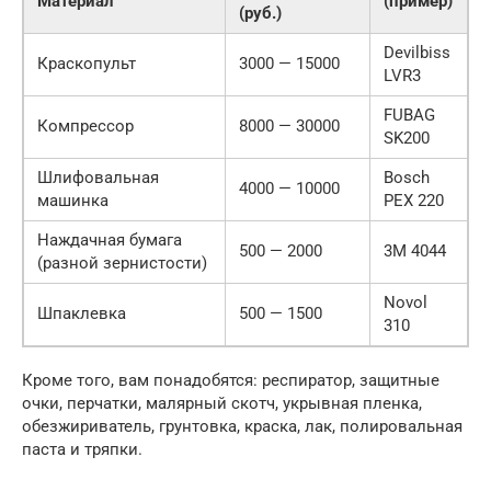
Материал
(пример)
(руб.)
Devilbiss
Краскопульт
3000 — 15000
LVR3
FUBAG
Компрессор
8000 — 30000
SK200
Шлифовальная
Bosch
4000 — 10000
машинка
PEX 220
Наждачная бумага
500 — 2000
3M 4044
(разной зернистости)
Novol
Шпаклевка
500 — 1500
310
Кроме того, вам понадобятся: респиратор, защитные
очки, перчатки, малярный скотч, укрывная пленка,
обезжириватель, грунтовка, краска, лак, полировальная
паста и тряпки.