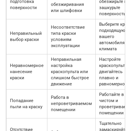
подготовка
обезжирьте и
обезжиривания
поверхности
зашкурьте
или шлифовки
поверхность
Выберите краск
Несоответствие
подходящую д
Неправильный
типа краски
вашего
выбор краски
условиям
автомобиля и
эксплуатации
климата
Неправильная
Настройте
Неравномерное
настройка
краскопульт и
нанесение
краскопульта или
двигайтесь
краски
слишком быстрое
плавно и
движение
равномерно
Работайте в
Работа в
Попадание
чистом и
непроветриваемом
пыли на краску
проветриваем
помещении
помещении
Тщательно
Отсутствие
замаскируйте