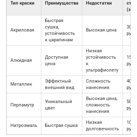
Тип краски
Преимущества
Недостатки
стои
(за 
Быстрая
сушка,
3000
Акриловая
Высокая цена
устойчивость
руб.
к царапинам
Низкая
Доступная
устойчивость
1500
Алкидная
цена
к
руб.
ультрафиолету
Эффектный
Сложность
4000
Металлик
внешний вид
нанесения
руб.
Высокая цена,
Уникальный
5000
Перламутр
сложность
цвет
руб.
нанесения
Низкая
1000
Нитроэмаль
Быстрая сушка
долговечность
руб.