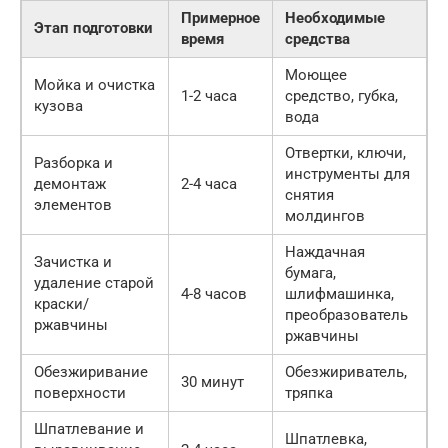
Примерное
Необходимые
Этап подготовки
время
средства
Моющее
Мойка и очистка
1-2 часа
средство, губка,
кузова
вода
Отвертки, ключи,
Разборка и
инструменты для
демонтаж
2-4 часа
снятия
элементов
молдингов
Наждачная
Зачистка и
бумага,
удаление старой
4-8 часов
шлифмашинка,
краски/
преобразователь
ржавчины
ржавчины
Обезжиривание
Обезжириватель,
30 минут
поверхности
тряпка
Шпатлевание и
Шпатлевка,