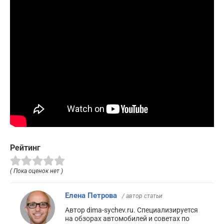
Рейтинг
( Пока оценок нет )
Елена Петрова
/ автор статьи
Автор dima-sychev.ru. Специализируется
на обзорах автомобилей и советах по