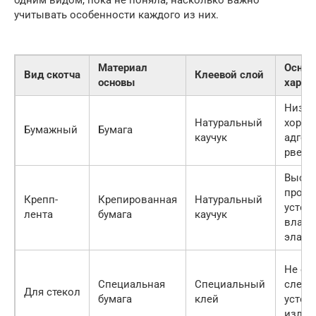
учитывать особенности каждого из них.
Материал
Основ
Вид скотча
Клеевой слой
основы
харак
Низка
Натуральный
хорош
Бумажный
Бумага
каучук
адгези
рветс
Высок
прочн
Крепп-
Крепированная
Натуральный
устой
лента
бумага
каучук
влаге,
эласт
Не ос
Специальная
Специальный
следо
Для стекол
бумага
клей
устой
излуч