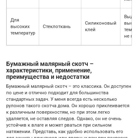
Выдер
Для
Силиконовый
высок
высоких
Стеклоткань
клей
темпе
температур
не гор
Бумажный малярный скотч –
характеристики, применение,
преимущества и недостатки
Бумажный малярный скотч – это классика. Он доступен
по цене и отлично подходит для большинства
стандартных задач. У меня всегда есть несколько
рулонов такого скотча дома. Он хорошо приклеивается
к различным поверхностям, но при этом легко
удаляется, не оставляя следов. Однако, он не очень
устойчив к влаге и может рваться при сильном
натяжении. Представь, как удобно использовать его
для защиты плинтусов или дверных рам при покраске